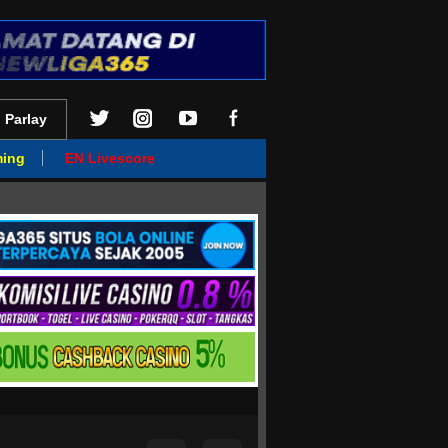
 Parlay
ming
EN Livescore