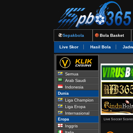
Sepakbola
Bola Basket
Live Skor
Hasil Bola
Jadw
Semua
Arab Saudi
Indonesia
Dunia
Liga Champion
Liga Eropa
Internasional
Eropa
Inggris
Italia