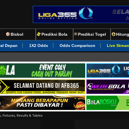
Bisbol
Prediksi Bola
Prediksi Togel
Hitung
al Depan
1X2 Odds
Odds Comparison
Live Strea