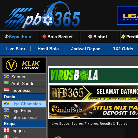
Sepakbola
Bola Basket
Bisbol
Predi
Live Skor
Hasil Bola
Jadwal Depan
1X2 Odds
Semua
Arab Saudi
Indonesia
Dunia
Liga Champion
Liga Eropa
Internasional
Eropa
Inggris
Italia