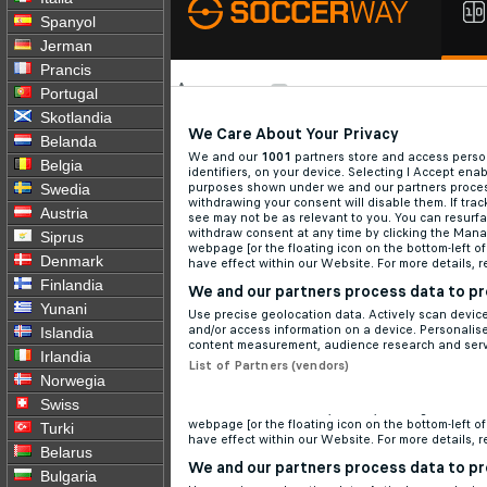
Spanyol
Jerman
Prancis
Portugal
Skotlandia
Belanda
Belgia
Swedia
Austria
Siprus
Denmark
Finlandia
Yunani
Islandia
Irlandia
Norwegia
Swiss
Turki
Belarus
Bulgaria