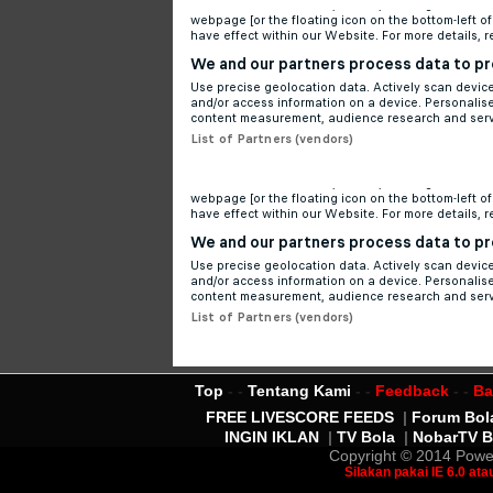
Top
- -
Tentang Kami
- -
Feedback
- -
Ba
FREE LIVESCORE FEEDS
|
Forum Bol
INGIN IKLAN
|
TV Bola
|
NobarTV B
Copyright © 2014 Pow
Silakan pakai IE 6.0 at