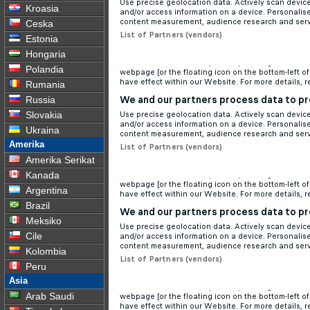
Kroasia
Ceska
Estonia
Hongaria
Polandia
Rumania
Russia
Slovakia
Ukraina
Amerika
Amerika Serikat
Kanada
Argentina
Brazil
Meksiko
Cile
Kolombia
Peru
Asia
Arab Saudi