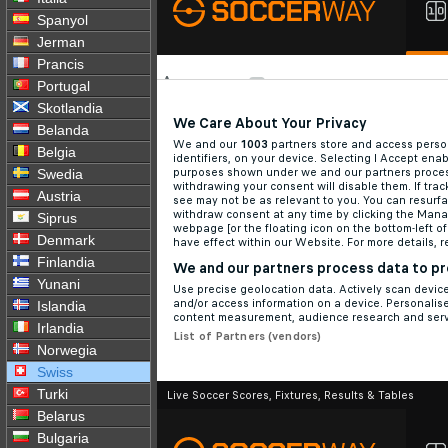
Spanyol
Jerman
Prancis
Portugal
Skotlandia
Belanda
Belgia
Swedia
Austria
Siprus
Denmark
Finlandia
Yunani
Islandia
Irlandia
Norwegia
Swiss
Turki
Belarus
Bulgaria