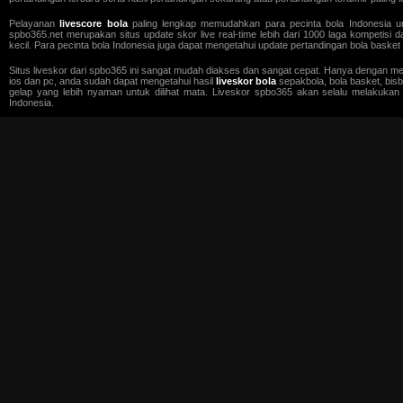
Pelayanan
livescore bola
paling lengkap memudahkan para pecinta bola Indonesia unt
spbo365.net merupakan situs update skor live real-time lebih dari 1000 laga kompetisi d
kecil. Para pecinta bola Indonesia juga dapat mengetahui update pertandingan bola basket bi
Situs liveskor dari spbo365 ini sangat mudah diakses dan sangat cepat. Hanya dengan men
ios dan pc, anda sudah dapat mengetahui hasil
liveskor bola
sepakbola, bola basket, bisb
gelap yang lebih nyaman untuk dilihat mata. Liveskor spbo365 akan selalu melakuka
Indonesia.