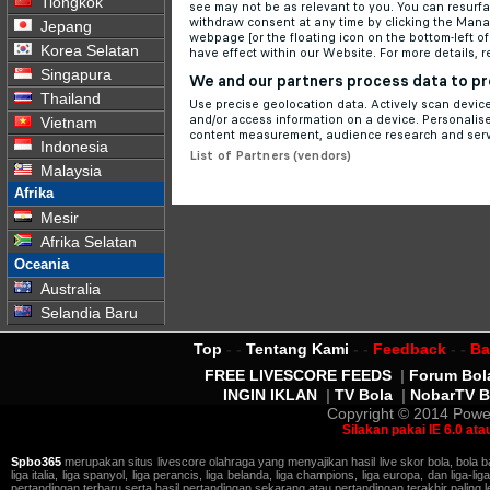
Tiongkok
Jepang
Korea Selatan
Singapura
Thailand
Vietnam
Indonesia
Malaysia
Afrika
Mesir
Afrika Selatan
Oceania
Australia
Selandia Baru
Top
- -
Tentang Kami
- -
Feedback
- -
Ba
FREE LIVESCORE FEEDS
|
Forum Bol
INGIN IKLAN
|
TV Bola
|
NobarTV B
Copyright © 2014 Pow
Silakan pakai IE 6.0 at
Spbo365
merupakan situs livescore olahraga yang menyajikan hasil live skor bola, bola baske
liga italia, liga spanyol, liga perancis, liga belanda, liga champions, liga europa, dan liga
pertandingan terbaru serta hasil pertandingan sekarang atau pertandingan terakhir paling 